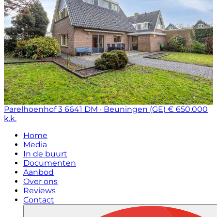
Parelhoenhof 3
6641 DM · Beuningen (GE)
€ 650.000
k.k.
Home
Media
In de buurt
Documenten
Aanbod
Over ons
Reviews
Contact