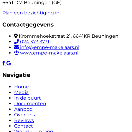
6641 DM Beuningen (GE)
Plan een bezichtiging in
Contactgegevens
Krommehoekstraat 21, 6641KR Beuningen
024 373 3731
info@empe-makelaars.nl
www.empe-makelaars.nl
Navigatie
Home
Media
In de buurt
Documenten
Aanbod
Over ons
Reviews
Contact
Waardebepaling