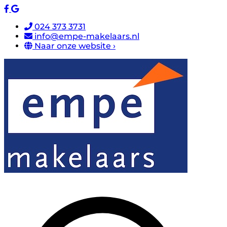
024 373 3731
info@empe-makelaars.nl
Naar onze website ›