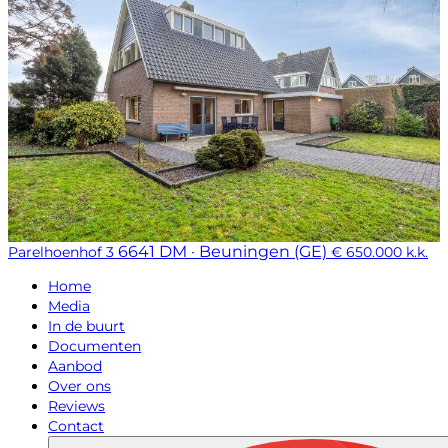
6641 DM · Beuningen (GE)
Parelhoenhof 3
€ 650.000 k.k.
Home
Media
In de buurt
Documenten
Aanbod
Over ons
Reviews
Contact