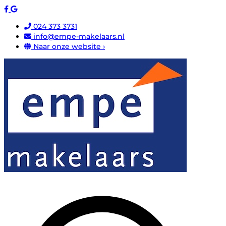
024 373 3731
info@empe-makelaars.nl
Naar onze website ›