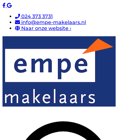
024 373 3731
info@empe-makelaars.nl
Naar onze website ›