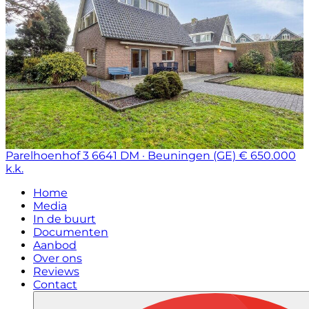
Parelhoenhof 3
6641 DM · Beuningen (GE)
€ 650.000
k.k.
Home
Media
In de buurt
Documenten
Aanbod
Over ons
Reviews
Contact