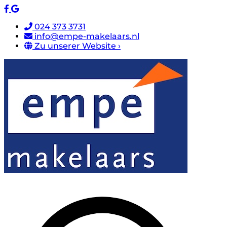
024 373 3731
info@empe-makelaars.nl
Zu unserer Website ›