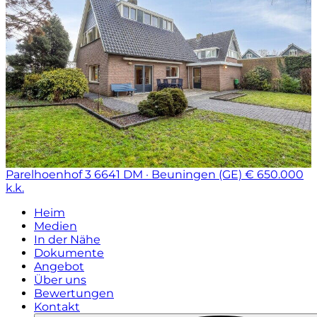
Parelhoenhof 3
6641 DM · Beuningen (GE)
€ 650.000
k.k.
Heim
Medien
In der Nähe
Dokumente
Angebot
Über uns
Bewertungen
Kontakt